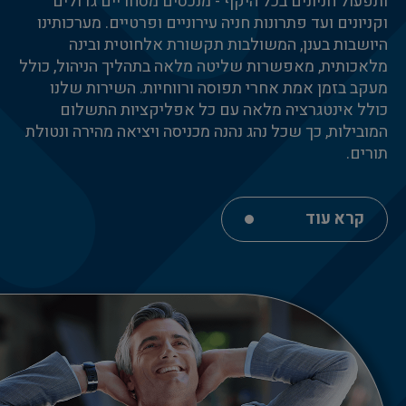
ותפעול חניונים בכל היקף - מנכסים מסחריים גדולים
וקניונים ועד פתרונות חניה עירוניים ופרטיים. מערכותינו
היושבות בענן, המשולבות תקשורת אלחוטית ובינה
מלאכותית, מאפשרות שליטה מלאה בתהליך הניהול, כולל
מעקב בזמן אמת אחרי תפוסה ורווחיות. השירות שלנו
כולל אינטגרציה מלאה עם כל אפליקציות התשלום
המובילות, כך שכל נהג נהנה מכניסה ויציאה מהירה ונטולת
תורים.
קרא עוד