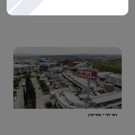
חניון חברת 'טבע'
רמי לוי – מודיעין