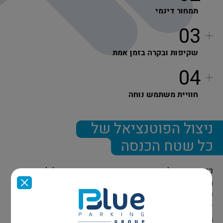
תמחור דינמי
03
שקיפות ובקרה בזמן אמת
04
חוויית משתמש נוחה
ניצול הפוטנציאל של
כל שטח הכנסה
כך הופכת כל חניה בודדת ממוקד סטטי ומוגבל למנוע
הכנסה חכם, גמיש ורווחי. השורה התחתונה: ניהול מדויק
של חניה אחת מגלם את הפוטנציאל להפוך כל שטח חניה
למקור הכנסה אמיתי ולחלק בלתי נפרד מהחדשנות
בניהול נדל״ן מניב.