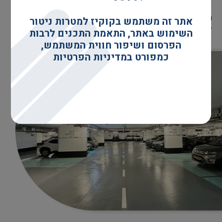
התקדמו עוד היום למערכת ניהול חניה בודדת והתחילו
אתר זה משתמש בקוקיז למטרות ניטור
למקסם את מלא פוטנציאל הרווחים האפשרי ממנה
השימוש באתר, התאמת התכנים לרבות
הפרסום ושיפור חווית המשתמש,
כמפורט במדיניות הפרטיות