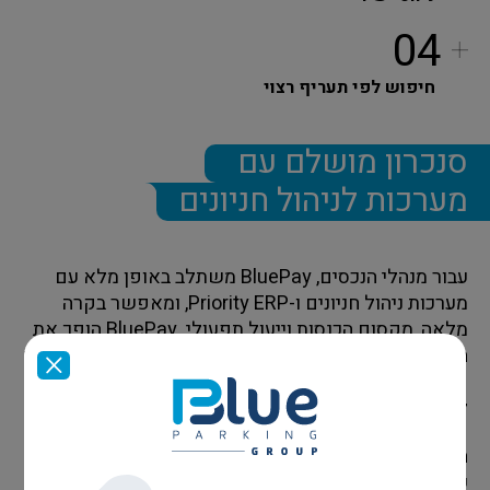
04
חיפוש לפי תעריף רצוי
סנכרון מושלם עם
מערכות לניהול חניונים
עבור מנהלי הנכסים, BluePay משתלב באופן מלא עם
מערכות ניהול חניונים ו-Priority ERP, ומאפשר בקרה
מלאה, מקסום הכנסות וייעול תפעולי. BluePay הופך את
החניה משירות בסיסי לדיגיטלי מותאם אישית, נוח וחסכוני
– חוויית משתמש מנצחת שמחברת בין טכנולוגיה חכמה
לעולם הפיזי.
הצטרפו עוד היום לשירות BluePay, והעניקו ללקוחות
שלכם חווית משתמש חדשנית, נעימה, מהירה ונוחה