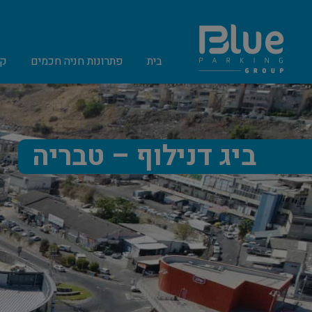
בית
פתרונות חניה חכמים
קט
ביג דנילוף – טבריה