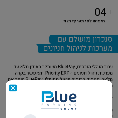
04
חיפוש לפי תעריף רצוי
סנכרון מושלם עם
מערכות לניהול חניונים
עבור מנהלי הנכסים, BluePay משתלב באופן מלא עם
מערכות ניהול חניונים ו-Priority ERP, ומאפשר בקרה
מלאה, מקסום הכנסות וייעול תפעולי. BluePay הופך את
החניה משירות בסיסי לדיגיטלי מותאם אישית, נוח וחסכוני
– חוויית משתמש מנצחת שמחברת בין טכנולוגיה חכמה
לעולם הפיזי.
הצטרפו עוד היום לשירות BluePay, והעניקו ללקוחות
שלכם חווית משתמש חדשנית, נעימה, מהירה ונוחה