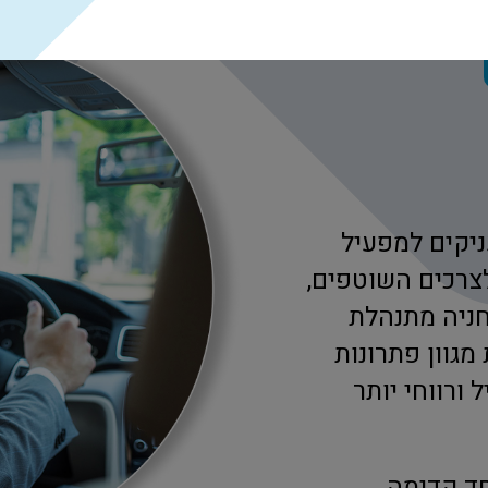
נלווים של BlueParking מעניקים למפעיל
לצרכים השוטפים,
ניה מתנהלת
מגוון פתרונות
ל ורווחי יותר
חד קדימה