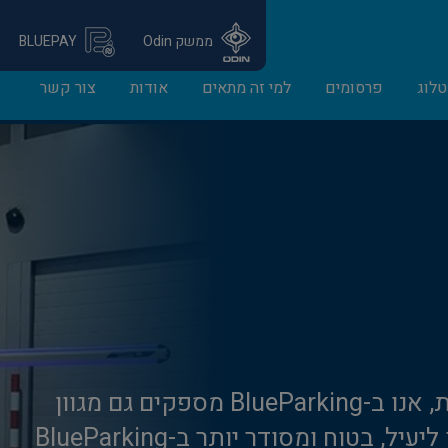
ממשק Odin
BLUEPAY
לוג
פרסומים
למי זה מתאים
אודות
צור קשר
לצד מערכות הניהול המתקדמות, אנו ב-BlueParking מספקים גם מגוון
מוצרים נלווים ההופכים כל חניון ליעיל, בטוח ומסודר יותר ב-BlueParking