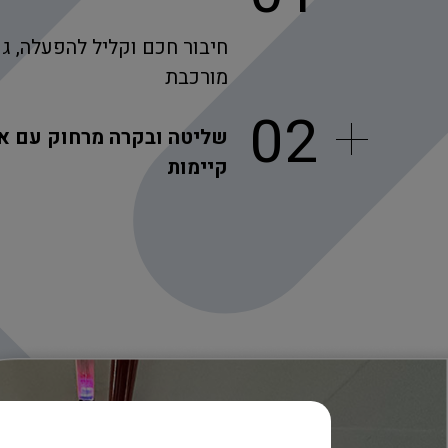
חיבור חכם וקליל להפעלה, ג
מורכבת
02
שליטה ובקרה מרחוק עם א
קיימות