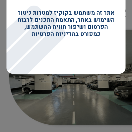
התקדמו עוד היום למערכת ניהול חניה בודדת והתחילו
אתר זה משתמש בקוקיז למטרות ניטור
למקסם את מלא פוטנציאל הרווחים האפשרי ממנה
השימוש באתר, התאמת התכנים לרבות
הפרסום ושיפור חווית המשתמש,
כמפורט במדיניות הפרטיות