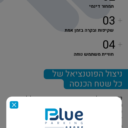
תמחור דינמי
03
שקיפות ובקרה בזמן אמת
04
חוויית משתמש נוחה
ניצול הפוטנציאל של
כל שטח הכנסה
כך הופכת כל חניה בודדת ממוקד סטטי ומוגבל למנוע
הכנסה חכם, גמיש ורווחי. השורה התחתונה: ניהול מדויק
של חניה אחת מגלם את הפוטנציאל להפוך כל שטח חניה
למקור הכנסה אמיתי ולחלק בלתי נפרד מהחדשנות
בניהול נדל״ן מניב.