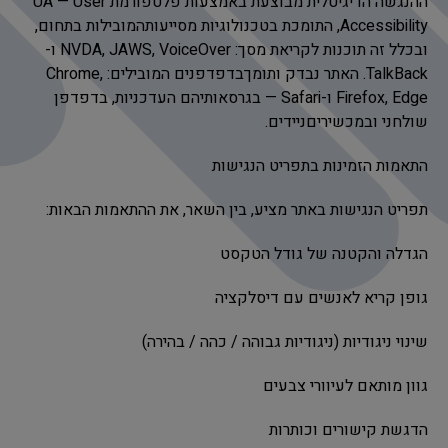
ההנגשה הדיגיטלית מבוצעת באמצעות פלטפורמת UA — User
Accessibility, התומכת בטכנולוגיות מסייעותהמובילות בתחום,
ובכלל זה תוכנות לקריאת מסך: NVDA, JAWS, VoiceOver ו-
TalkBack. האתר נבדק ותומךבדפדפנים המובילים: Chrome,
Firefox, Edge ו-Safari — בגרסאותיהם העדכניות, בדפדפן
שולחני ובמכשיריםניידים.
התאמות הזמינות בתפריט הנגישות
תפריט הנגישות באתר מציע, בין השאר, את ההתאמות הבאות:
הגדלה והקטנה של גודל הטקסט
גופן קריא לאנשים עם דיסלקציה
שינוי ניגודיות (ניגודיות גבוהה / כהה / בהירה)
גוון מותאם לעיוורי צבעים
הדגשת קישורים וכותרות