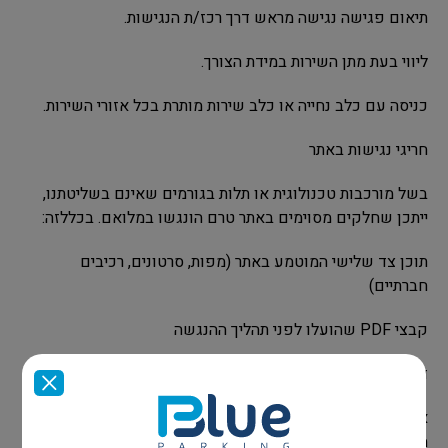
תיאום פגישה נגישה מראש דרך רכז/ת הנגישות.
ליווי בעת מתן השירות במידת הצורך.
כניסה עם כלב נחייה או כלב שירות מותרת בכל אזורי השירות.
חריגי נגישות באתר
בשל מורכבות טכנולוגית או תלות בגורמים שאינם בשליטתנו,
ייתכן שחלקים מסוימים באתר טרם הונגשו במלואם. בכללזה:
תוכן צד שלישי המוטמע באתר (מפות, סרטונים, רכיבים
חברתיים)
קבצי PDF שהועלו לפני תהליך ההנגשה
דפים ותתי-מערכות בתהליך עדכון
אנו פועלים באופן רציף לאיתור ותיקון של חריגים אלה. בכל
מקרה — ניתן לפנות לרכז/ת הנגישות שלנו (ראו פרטיםבהמשך)