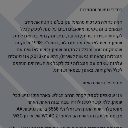
הסדרי נגישות ומחויבות
חניה כחולה מערכות טרמינל ענן בע"מ נוקטת את מירב
המאמצים ומשקיעה משאבים רבים על מנת לספק לכלל
לקוחותיהשירות שוויוני, מכובד, נגיש ומקצועי. בהתאם לחוק
שוויון זכויות לאנשים עם מוגבלות, התשנ״ח-1998 ולתקנות
שהותקנומכוחו, ובכלל זה תקנות שוויון זכויות לאנשים עם
מוגבלות (התאמות נגישות לשירות), התשע״ג-2013, אנו פועלים
עלמנת שאדם עם מוגבלות יוכל לקבל את השירותים הניתנים
לכלל הלקוחות, באופן עצמאי ושוויוני.
מידע על נגישות האתר
אנו שואפים לספק לקהל הרחב הגולש באתר תוכן נגיש ככל
שניתן, ללא קשר לטכנולוגיה שבה נבנה האתר. האתר
מותאםלדרישות התקן הישראלי ת״י 5568 ברמת נגישות AA,
מבוסס על תקן הנגישות הבינלאומי WCAG 2 של ארגון W3C.