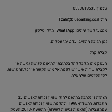
טלפון: 0533618535
מייל:
Tzahi@blueparking.co.il
אמצעי קשר זמינים: WhatsApp · מייל · טלפון
זמן תגובה מתחייב: עד 2 ימי עסקים.
קבלת קהל
העסק אינו מקבל קהל בכתובתו. לתיאום פגישה נגישה או
לקבלת שירות אישי יש לפנות אל איש הקשר או רכז/תהנגישות,
לפי הפרטים שלמעלה.
הצהרה זו נכתבה בהתאם לחוק שוויון זכויות לאנשים עם
מוגבלות, התשנ״ח-1998, ולתקנות שוויון זכויות לאנשים
עםמוגבלות (התאמות נגישות לשירות), התשע״ג-2013. העסק