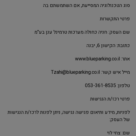
סוג הטכנולוגיה המסייעת, אם השתמשתם בה
פרטי התקשרות
שם העסק: חניה כחולה מערכות טרמינל ענן בע"מ
כתובת: הקישון 6, יבנה
אתר: www.blueparking.co.il
מייל איש קשר:
Tzahi@blueparking.co.il
טלפון: 053-361-8535
פרטי רכז/ת הנגישות
לפניות, מידע ותיאום פגישה נגישה, ניתן לפנות לרכז/ת הנגישות
של העסק:
שם: צחי לוי