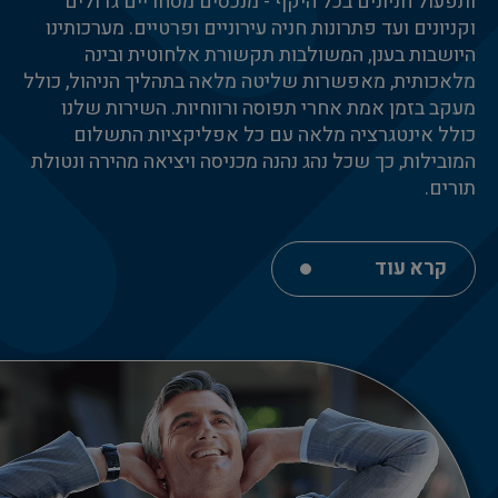
ותפעול חניונים בכל היקף - מנכסים מסחריים גדולים
וקניונים ועד פתרונות חניה עירוניים ופרטיים. מערכותינו
היושבות בענן, המשולבות תקשורת אלחוטית ובינה
מלאכותית, מאפשרות שליטה מלאה בתהליך הניהול, כולל
מעקב בזמן אמת אחרי תפוסה ורווחיות. השירות שלנו
כולל אינטגרציה מלאה עם כל אפליקציות התשלום
המובילות, כך שכל נהג נהנה מכניסה ויציאה מהירה ונטולת
תורים.
קרא עוד